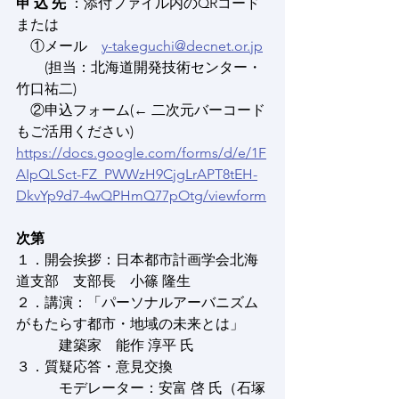
申 込 先
 ：添付ファイル内のQRコード
または
　①メール　
y-takeguchi@decnet.or.jp
　　(担当：北海道開発技術センター・
竹口祐二)
　②申込フォーム(← 二次元バーコード
もご活用ください)
https://docs.google.com/forms/d/e/1F
AIpQLSct-FZ_PWWzH9CjgLrAPT8tEH-
DkvYp9d7-4wQPHmQ77pOtg/viewform
次第
１．開会挨拶：日本都市計画学会北海
道支部　支部長　小篠 隆生
２．講演：「パーソナルアーバニズム
がもたらす都市・地域の未来とは」
　　　建築家　能作 淳平 氏
３．質疑応答・意見交換
　　　モデレーター：安富 啓 氏（石塚