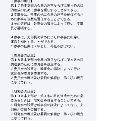
【参事の選任】
第１７条本支部の会務の運営ならびに第４条の目
的達成のために参事を選任することができる。
２支部長は、幹事の他に会務の運営を補佐するた
めに参事を複数名選任することができる。
３その選任は、幹事会の議決によって行い、支部
長が委嘱する。
４参事は、支部長の求めにより幹事会に出席し、
運営を補佐することができる。
５参事の任期は２年とし、再任を妨げない。
【委員会の設置】
第１８条本支部の会務の運営ならびに第４条の目
的達成のために委員会を設置する。
２委員会の設置は、幹事会の議決によって行い、
支部長が委員を委嘱する。
３委員会の廃止及び委員の解職は、第２項の規定
に準じて行う。
【研究会の設置】
第１９条本支部が、第４条の目的達成のために必
要あるときは、研究会を設置することができる。
２研究会の設置は幹事会の議決によって行い、支
部長が委員を委嘱する。
３研究会の廃止及び委員の解職は、第２項の規定
に準じて行う。
【支部の経理】
第２０条本支部の経理は、公益社団法人日本都市