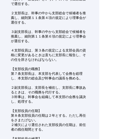
で選任する。
２支部長は、幹事の中から支部総会で候補者を推
薦し、細則第１１条第４項の規定により理事会が
選任する。
３副支部長は、幹事の中から支部総会で候補者を
推薦し、細則第１１条第６項の規定により理事会
が選任する。
４支部役員は、第３条の規定による支部会員の資
格に変更があるときは直ちに支部長に報告し、そ
の任を辞さなければならない。
【支部役員の職務】
第７条支部長は、本支部を代表して会務を総理
し、本支部の総会及び幹事会の議長を務める。
２副支部長は、支部長を補佐し、支部長に事故あ
るときは、その職務を代行する。
３幹事は、幹事会を組織して本支部の会務を議決
し、処理する。
【支部役員の任期】
第８条支部役員の任期は２年とする。ただし再任
をさまたげない。
２補欠により選任された支部役員の任期は、前任
者の残任期間とする。
【支部役員の補選】