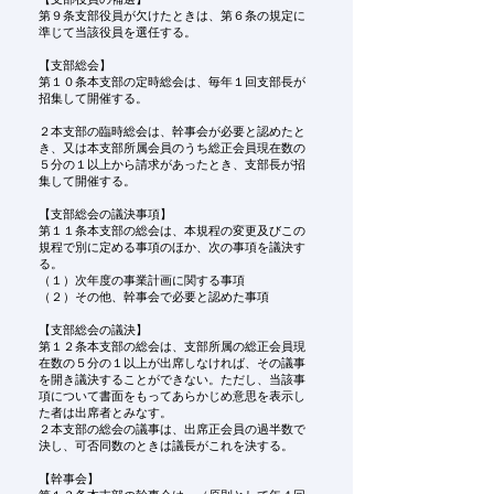
第９条支部役員が欠けたときは、第６条の規定に
準じて当該役員を選任する。
【支部総会】
第１０条本支部の定時総会は、毎年１回支部長が
招集して開催する。
２本支部の臨時総会は、幹事会が必要と認めたと
き、又は本支部所属会員のうち総正会員現在数の
５分の１以上から請求があったとき、支部長が招
集して開催する。
【支部総会の議決事項】
第１１条本支部の総会は、本規程の変更及びこの
規程で別に定める事項のほか、次の事項を議決す
る。
（１）次年度の事業計画に関する事項
（２）その他、幹事会で必要と認めた事項
【支部総会の議決】
第１２条本支部の総会は、支部所属の総正会員現
在数の５分の１以上が出席しなければ、その議事
を開き議決することができない。ただし、当該事
項について書面をもってあらかじめ意思を表示し
た者は出席者とみなす。
２本支部の総会の議事は、出席正会員の過半数で
決し、可否同数のときは議長がこれを決する。
【幹事会】