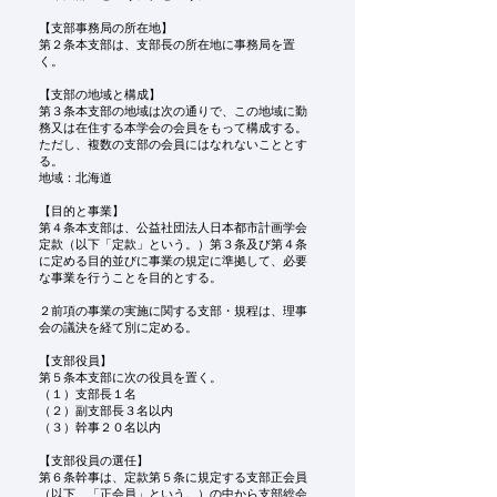
【支部事務局の所在地】
第２条本支部は、支部長の所在地に事務局を置
く。
【支部の地域と構成】
第３条本支部の地域は次の通りで、この地域に勤
務又は在住する本学会の会員をもって構成する。
ただし、複数の支部の会員にはなれないこととす
る。
地域：北海道
【目的と事業】
第４条本支部は、公益社団法人日本都市計画学会
定款（以下「定款」という。）第３条及び第４条
に定める目的並びに事業の規定に準拠して、必要
な事業を行うことを目的とする。
２前項の事業の実施に関する支部・規程は、理事
会の議決を経て別に定める。
【支部役員】
第５条本支部に次の役員を置く。
（１）支部長１名
（２）副支部長３名以内
（３）幹事２０名以内
【支部役員の選任】
第６条幹事は、定款第５条に規定する支部正会員
（以下、「正会員」という。）の中から支部総会