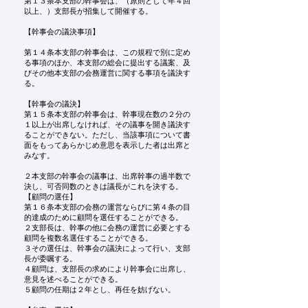
第１３条本支部の幹事会は、（原則として年４回
以上、）支部長が招集して開催する。
【幹事会の議決事項】
第１４条本支部の幹事会は、この規程で別に定め
る事項のほか、本支部の総会に提出する議案、及
びその他本支部の会務運営に関する事項を議決す
る。
【幹事会の議決】
第１５条本支部の幹事会は、幹事現在数の２分の
１以上が出席しなければ、その議事を開き議決す
ることができない。ただし、当該事項について書
面をもってあらかじめ意思を表示した者は出席と
みなす。
２本支部の幹事会の議事は、出席幹事の過半数で
決し、可否同数のときは議長がこれを決する。
【顧問の選任】
第１６条本支部の会務の運営ならびに第４条の目
的達成のために顧問を選任することができる。
２支部長は、幹事の他に会務の運営に必要とする
顧問を複数名選任することができる。
３その選任は、幹事会の議決によって行い、支部
長が委嘱する。
４顧問は、支部長の求めにより幹事会に出席し、
意見を述べることができる。
５顧問の任期は２年とし、再任を妨げない。